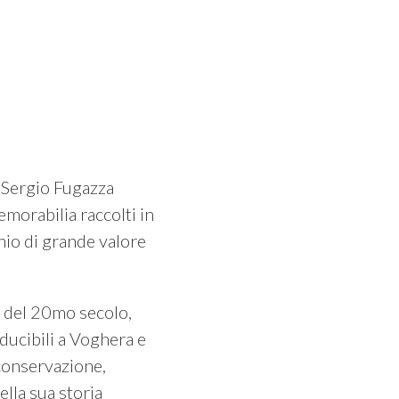
e Sergio Fugazza
emorabilia raccolti in
nio di grande valore
tà del 20mo secolo,
nducibili a Voghera e
 conservazione,
lla sua storia